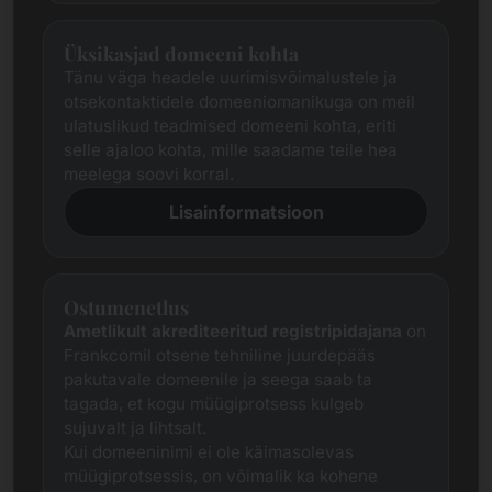
Üksikasjad domeeni kohta
Tänu väga headele uurimisvõimalustele ja
otsekontaktidele domeeniomanikuga on meil
ulatuslikud teadmised domeeni kohta, eriti
selle ajaloo kohta, mille saadame teile hea
meelega soovi korral.
Lisainformatsioon
Ostumenetlus
Ametlikult akrediteeritud registripidajana
on
Frankcomil otsene tehniline juurdepääs
pakutavale domeenile ja seega saab ta
tagada, et kogu müügiprotsess kulgeb
sujuvalt ja lihtsalt.
Kui domeeninimi ei ole käimasolevas
müügiprotsessis, on võimalik ka kohene