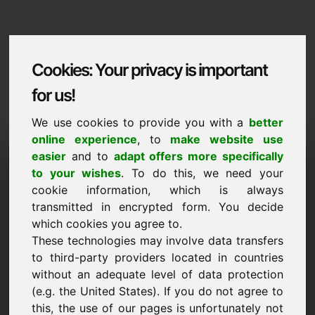
Cookies: Your privacy is important
for us!
We use cookies to provide you with a
better
online experience
, to
make website use
Domaininformation
easier
and to
adapt offers more specifically
to your wishes
. To do this, we need your
Domaininformation | Eesti
cookie information, which is always
transmitted in encrypted form. You decide
Soodushind: 3.500,00 Euro (km-ta)
which cookies you agree to.
These technologies may involve data transfers
Valitud lisadomeenid saidil Find-Your-Domain.eu
UUS
avasta kohe ->
to third-party providers located in countries
without an adequate level of data protection
(e.g. the United States). If you do not agree to
Teie
this, the use of our pages is unfortunately not